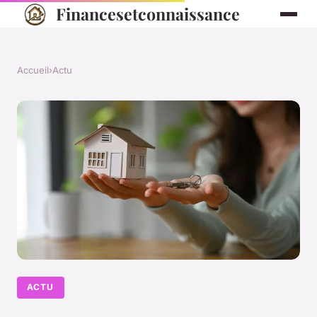
Financesetconnaissance
Accueil
›
Actu
ACTU